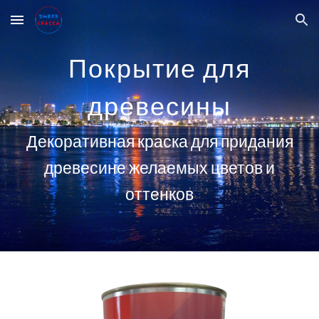
Skip to main content
Skip to navigation
Покрытие для
древесины
Декоративная краска для придания
древесине желаемых цветов и
оттенков