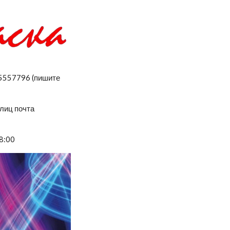
05557796 (пишите
рлиц почта
18:00