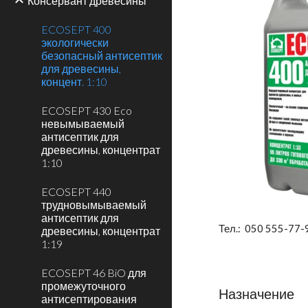
Консервант древесины
ECOSEPT 400
экологически
безопасный антисептик
для древесины,
концент. 1:10
ECOSEPT 430 Eco
невымываемый
антисептик для
древесины, концентрат
1:10
ECOSEPT 440
трудновымываемый
антисептик для
Тел.: 050 555-77-
древесины, концентрат
1:19
ECOSEPT 46 BiO для
промежуточного
Назначение
антисептирования