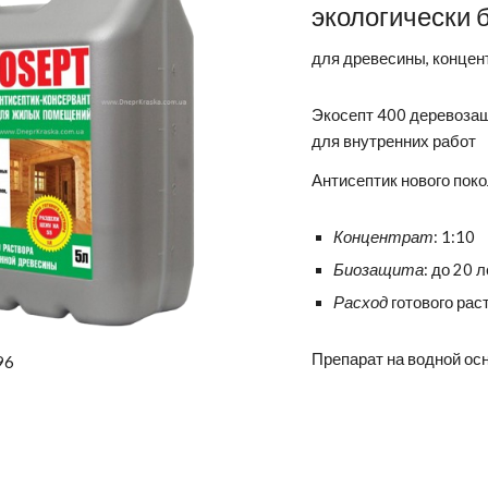
экологически 
для древесины, концен
Экосепт 400 деревоза
для внутренних работ
Антисептик нового пок
Концентрат
: 1:10
Биозащита
: до 20 
Расход
готового раст
Препарат на водной ос
96