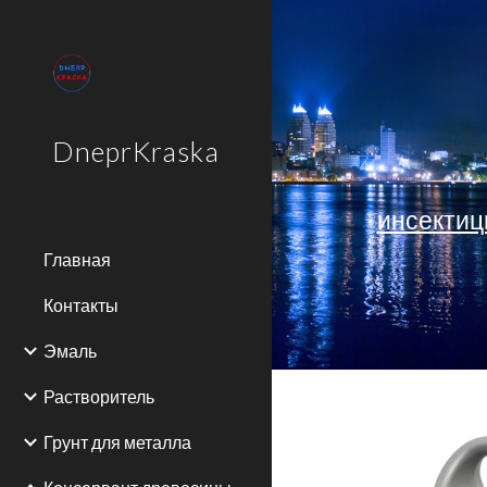
Sk
DneprKraska
инсектиц
Главная
Контакты
Эмаль
Растворитель
Грунт для металла