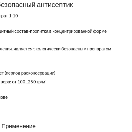
безопасный антисептик
трат 1:10
щитный состав-пропитка в концентрированной форме
оления, является экологически безопасным препаратом
лет (период расконсервации)
вора: от 100...250 гр/м²
нове
Применение