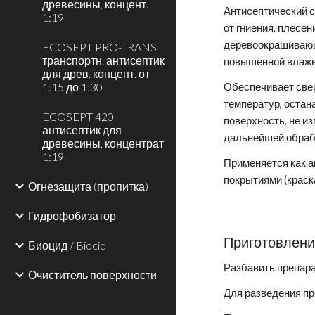
древесины, концент.
Антисептический 
1:19
от гниения, плесе
деревоокрашивающ
ECOSEPT PRO-TRANS
транспортн. антисептик
повышенной влажн
для древ. концент. от
1:15 до 1:30
Обеспечивает све
температур, оста
ECOSEPT 420
поверхность, не и
антисептик для
дальнейшей обрабо
древесины, концентрат
1:19
Применяется как а
покрытиями (краск
Огнезащита (пропитка)
Гидрофобизатор
Приготовлен
Биоцид / Biocid
Разбавить препара
Очиститель поверхности
Для разведения пр