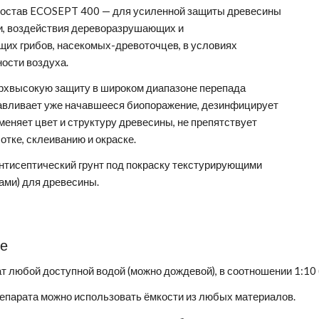
состав ECOSEPT 400 — для усиленной защиты древесины
ни, воздействия дереворазрушающих и
их грибов, насекомых-древоточцев, в условиях
ости воздуха.
рхвысокую защиту в широком диапазоне перепада
навливает уже начавшееся биопоражение, дезинфицирует
зменяет цвет и структуру древесины, не препятствует
тке, склеиванию и окраске.
нтисептический грунт под покраску текстурирующими
ами) для древесины.
ие
т любой доступной водой (можно дождевой), в соотношении 1:10 
епарата можно использовать ёмкости из любых материалов.