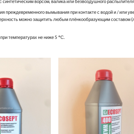
с синтетическим ворсом, валика или безвоздушного распылителя
я преждевременного вымывания при контакте с водой и / или ув
рхность можно защитить любым плёнкообразующим составом (лак
при температурах не ниже 5 °С.