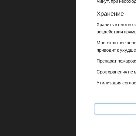
минут, при необхо
Хранение
Хранить в плотно 
воздействия прям
Многократное пер
приводит к ухудш
Препарат пожаров
Срок хранения не м
Утилизация согла