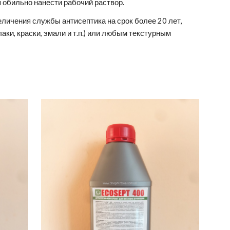
 обильно нанести рабочий раствор.
еличения службы антисептика на срок более 20 лет,
и, краски, эмали и т.п.) или любым текстурным