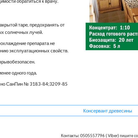
димости обратиться к врачу.
закрытой таре, предохранять от
ых солнечных лучей.
еохлаждение препарата не
ению эксплуатационных свойств.
зрывобезопасен.
енее одного года.
сно СанПин № 3183-84;3209-85
Консервант древесины
Контакты:
0505557796
(
Viber
)
пишите с