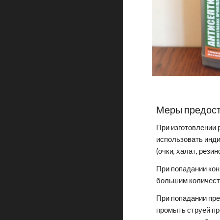
Меры предос
При изготовлении 
использовать инд
(очки, халат, рези
При попадании кон
большим количест
При попадании пре
промыть струей пр