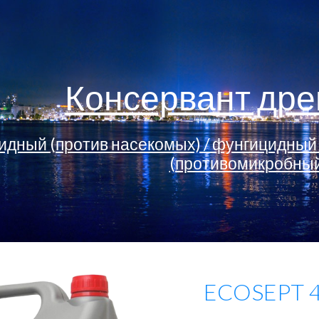
ip to main content
Skip to navigat
Консервант др
идный (против насекомых) / фунгицидный
(противомикробны
ECOSEPT 