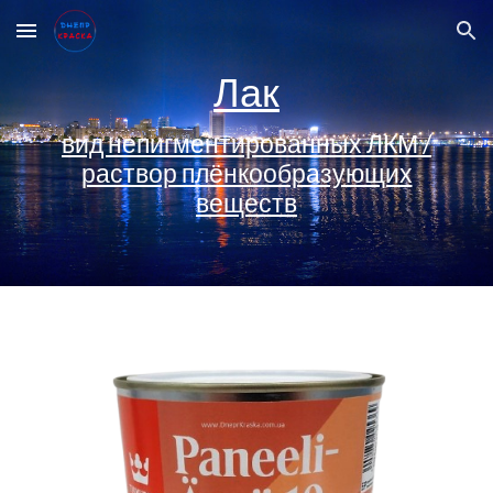
Skip to main content
Skip to navigation
Лак
вид непигментированных ЛКМ /
раствор плёнкообразующих
веществ