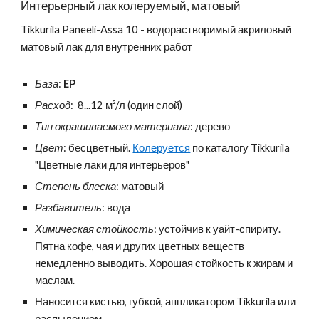
И
нтерьерный лак колеруемый, матовый
Tikkurila Paneeli-Assa 10 - водорастворимый акриловый
матовый лак для внутренних работ
База
:
EP
Расход
: 8...1
2
м²/л (один слой)
Тип окрашиваемого материала
: дерево
Цвет
: бесцветный.
Колеруется
по каталогу Tikkurila
"Цветные лаки для интерьеров"
Степень блеска
: матовый
Разбавитель
: вода
Химическая стойкость
:
у
стойчив к уайт-спириту.
Пятна кофе, чая и других цветных веществ
немедленно выводить. Хорошая стойкость к жирам и
маслам.
Наносится кистью, губкой, аппликатором Tikkurila или
распылением