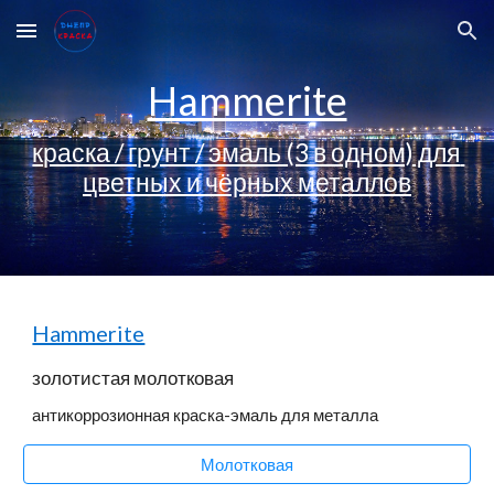
Skip to main content
Skip to navigation
Hammerite
краска / грунт / эмаль (3 в одном) для 
цветных и чёрных металлов
Hammerite
золотистая молотковая
антикоррозионная краска-эмаль для металла
Молотковая